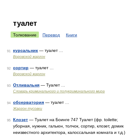
туалет
Толкование
Перевод
Книги
курсальник
— туалет …
91
Воровской жаргон
сортир
— туалет …
92
Воровской жаргон
Отливальня
— Туалет …
93
Словарь криминального и полукриминального мира
обсерватория
— туалет …
94
Жаргон тусовки
Клозет
— Туалет на Боинге 747 Туалет (фр. toilette;
95
уборная, нужник, гальюн, толчок, сортир, клозет, домик
неизвестного архитектора, калоссальная комната и т.д.)