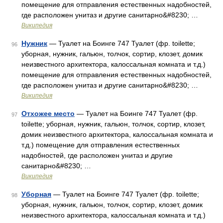
помещение для отправления естественных надобностей,
где расположен унитаз и другие санитарно&#8230; …
Википедия
Нужник
— Туалет на Боинге 747 Туалет (фр. toilette;
96
уборная, нужник, гальюн, толчок, сортир, клозет, домик
неизвестного архитектора, калоссальная комната и т.д.)
помещение для отправления естественных надобностей,
где расположен унитаз и другие санитарно&#8230; …
Википедия
Отхожее место
— Туалет на Боинге 747 Туалет (фр.
97
toilette; уборная, нужник, гальюн, толчок, сортир, клозет,
домик неизвестного архитектора, калоссальная комната и
т.д.) помещение для отправления естественных
надобностей, где расположен унитаз и другие
санитарно&#8230; …
Википедия
Уборная
— Туалет на Боинге 747 Туалет (фр. toilette;
98
уборная, нужник, гальюн, толчок, сортир, клозет, домик
неизвестного архитектора, калоссальная комната и т.д.)