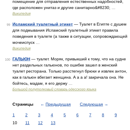
помещение для отправления естественных надобностей,
где расположен унитаз и другие санитарно&#8230; …
Википедия
Исламский туалетный этикет
— Туалет в Египте с душем
99
для подмывания Исламский туалетный этикет правила
поведения в туалете (а также в ситуации, сопровождающей
мочеиспуск …
Википедия
ГАЛЬЮН
— туалет. Моряк, привыкший к тому, что на судне
100
нет раздельных гальюнов, по ошибке зашел в женский
туалет ресторана. Только расстегнул брюки и извлек антон,
как в гальюн вбегает женщина. А а а а! закричала она. Не
бойтесь, мадам, я его держу …
Большой полутолковый словарь одесского языка
Страницы
←
Предыдущая
Следующая
→
1
2
3
4
5
6
7
8
9
10
11
12
13